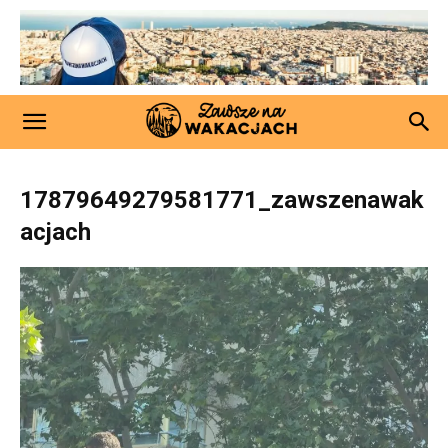
17879649279581771_zawszenawak
acjach