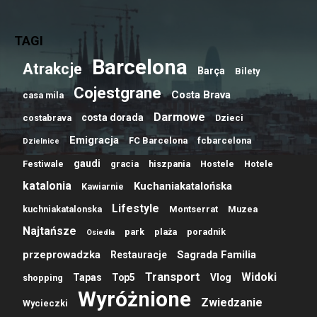
TAGI
Barcelona
Atrakcje
Barça
Bilety
Cojestgrane
Costa Brava
casa mila
Darmowe
costa dorada
costabrava
Dzieci
Emigracja
FC Barcelona
fcbarcelona
Dzielnice
gaudi
Festiwale
gracia
hiszpania
Hostele
Hotele
katalonia
Kuchaniakatalońska
Kawiarnie
Lifestyle
kuchniakatalonska
Montserrat
Muzea
Najtańsze
park
plaża
poradnik
Osiedla
przeprowadzka
Sagrada Familia
Restauracje
Transport
Widoki
Tapas
Top5
Vlog
shopping
Wyróżnione
Zwiedzanie
Wycieczki