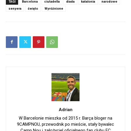
TAGI
Barcelona
ciutadella
diada
katalonia
narodowe
senyera
święto
Wyróżnione
Adrian
W Barcelonie mieszka od 2015 r. Barça bloger na
9CAMPNOU, przewodnik po mieście, stały bywalec
Camp Nou i założyciel oficjalnego fan clubu FC