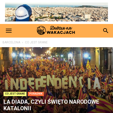
BARCELONA
CO JEST GRANE
CO JEST GRANE
PORADNIK
LA DIADA, CZYLI ŚWIĘTO NARODOWE
KATALONII