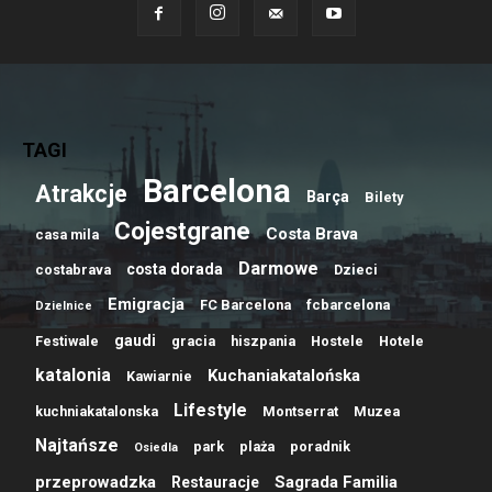
TAGI
Barcelona
Atrakcje
Barça
Bilety
Cojestgrane
Costa Brava
casa mila
Darmowe
costa dorada
costabrava
Dzieci
Emigracja
FC Barcelona
fcbarcelona
Dzielnice
gaudi
Festiwale
gracia
hiszpania
Hostele
Hotele
katalonia
Kuchaniakatalońska
Kawiarnie
Lifestyle
kuchniakatalonska
Montserrat
Muzea
Najtańsze
park
plaża
poradnik
Osiedla
przeprowadzka
Sagrada Familia
Restauracje