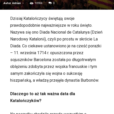
Autor
Adrian
-
10904
0
Dzisiaj Katalończycy świętują swoje
prawdopodobnie najważniejsze w roku święto.
Nazywa się ono Diada Nacional de Catalunya (Dzień
Narodowy Katalonii), czyli po prostu w skrócie La
Diada. Co ciekawe ustanowiono je na cześć porażki
– 11. września 1714 r. opuszczona przez
sojuszników Barcelona została po długotrwałym
oblężeniu zdobyta przez wojska francuskie i tym
samym zakończyła się wojna o sukcesję
hiszpańską, a władzę przejęła dynastia Burbonów.
Dlaczego to aż tak ważna data dla
Katalończyków?