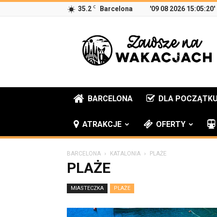
C
35.2
Barcelona
'09 08 2026 15:05:20'
Zawsze
na
wakacjach
BARCELONA
DLA POCZĄTK
ATRAKCJE
OFERTY
BARCELONA
KATALONIA
PLAŻE
PLAŻE
MIASTECZKA
PLAŻE