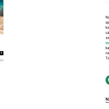
Na
sp
ko
uz
za
w
ka
na
5
To
a i
N