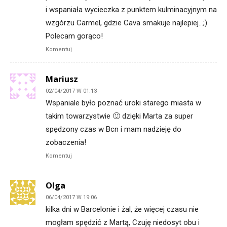
i wspaniała wycieczka z punktem kulminacyjnym na
wzgórzu Carmel, gdzie Cava smakuje najlepiej…;)
Polecam gorąco!
Komentuj
Mariusz
02/04/2017 W 01:13
Wspaniale było poznać uroki starego miasta w
takim towarzystwie 🙂 dzięki Marta za super
spędzony czas w Bcn i mam nadzieję do
zobaczenia!
Komentuj
Olga
06/04/2017 W 19:06
kilka dni w Barcelonie i żal, że więcej czasu nie
mogłam spędzić z Martą, Czuję niedosyt obu i