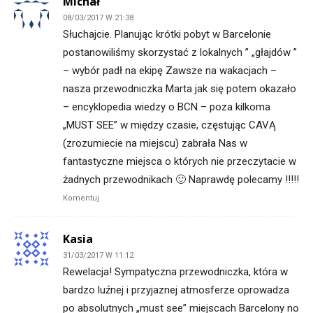
Michał
08/03/2017 W 21:38
Słuchajcie. Planując krótki pobyt w Barcelonie
postanowiliśmy skorzystać z lokalnych ” „głajdów ”
– wybór padł na ekipę Zawsze na wakacjach –
nasza przewodniczka Marta jak się potem okazało
– encyklopedia wiedzy o BCN – poza kilkoma
„MUST SEE” w między czasie, częstując CAVĄ
(zrozumiecie na miejscu) zabrała Nas w
fantastyczne miejsca o których nie przeczytacie w
żadnych przewodnikach 🙂 Naprawdę polecamy !!!!!
Komentuj
Kasia
31/03/2017 W 11:12
Rewelacja! Sympatyczna przewodniczka, która w
bardzo luźnej i przyjaznej atmosferze oprowadza
po absolutnych „must see” miejscach Barcelony no