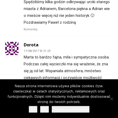
Spędziliśmy kilka godzin odkrywając uroki starego
miasta z Adrianem, Barcelona piękna a Adrian wie
o mieście więcej niż nie jeden historyk 🙂
Pozdrawiamy Paweł z rodziną
Komentuj
Dorota
17/08/2017 W 21:23
Marta to bardzo fajna, miła i sympatyczna osoba.
Podczas całej wycieczki ma się wrażenie, że zna
się ją od lat. Wspaniała atmosfera, mnóstwo
ciekawych informacji i oczywiście możliwość
zobaczenia miejsc, do których byśmy pewnie nie
Nasza strona internetowa używa plików cookies (tzw.
dotarli. Dzięki za mile spędzony czas. Serdeczne
ciasteczka) w celach statystycznych, reklamowych oraz
funkcjonalnych. Dzięki nim możemy indywidualnie dostosować
pozdrowienia od rodzinki z Rzeszowa.
stronę do twoich potrzeb.
Komentuj
Ok
No
Polityka prywatności