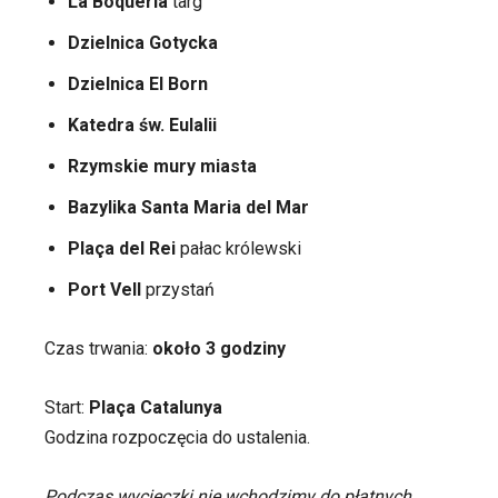
La Boqueria
targ
Dzielnica Gotycka
Dzielnica El Born
Katedra św. Eulalii
Rzymskie mury miasta
Bazylika Santa Maria del Mar
Plaça del Rei
pałac królewski
Port Vell
przystań
Czas trwania:
około 3 godziny
Start:
Plaça Catalunya
Godzina rozpoczęcia do ustalenia.
Podczas wycieczki nie wchodzimy do płatnych