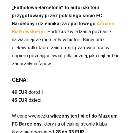
„Futbolowa Barcelona” to autorski tour
przygotowany przez polskiego socio FC
Barcelony i dziennikarza sportowego
Adriana
Białkowskiego
.
Podczas zwiedzania poznacie
najważniejsze momenty w historii Barçy oraz
ciekawostki, które zainteresują zarówno osoby
dopiero poznające świat piłki nożnej, jak i najbardziej
zagorzałych fanów.
CENA:
49 EUR
dorośli
45 EUR
dzieci
W cenę wycieczki
wliczony jest bilet do Muzeum
FC Barcelony
, który na oficjalnej stronie klubu
kosztuje obecnie od
28 do 33 EUR
.