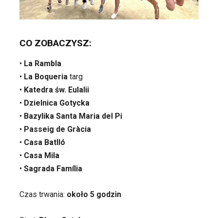
CO ZOBACZYSZ:
•
La Rambla
•
La Boqueria
targ
•
Katedra św. Eulalii
•
Dzielnica Gotycka
•
Bazylika Santa Maria del Pi
•
Passeig de Gràcia
•
Casa Batlló
•
Casa Mila
•
Sagrada Família
Czas trwania:
około 5 godzin