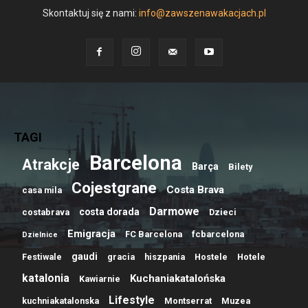
Skontaktuj się z nami:
info@zawszenawakacjach.pl
TAGI
Barcelona
Atrakcje
Barça
Bilety
Cojestgrane
Costa Brava
casa mila
Darmowe
costa dorada
costabrava
Dzieci
Emigracja
FC Barcelona
fcbarcelona
Dzielnice
gaudi
Festiwale
gracia
hiszpania
Hostele
Hotele
katalonia
Kuchaniakatalońska
Kawiarnie
Lifestyle
kuchniakatalonska
Montserrat
Muzea