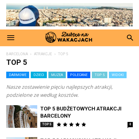
BARCELONA
ATRAKCJE
TOP 5
TOP 5
DARMOWE
DZIECI
MUZEA
POLECANE
TOP 5
WIDOKI
Nasze zostawienie pięciu najlepszych atrakcji,
podzielone ze według kosztów.
TOP 5 BUDŻETOWYCH ATRAKCJI
BARCELONY
TOP 5
0