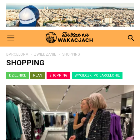
BARCELONA
ZWIEDZANIE
SHOPPING
SHOPPING
DZIELNICE
PLAN
SHOPPING
WYCIECZKI PO BARCELONIE