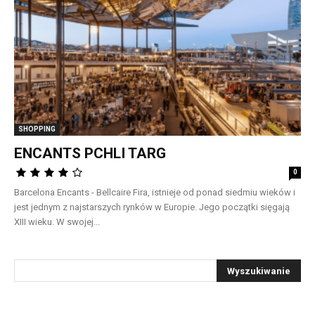
SHOPPING
ENCANTS PCHLI TARG
0
Barcelona Encants - Bellcaire Fira, istnieje od ponad siedmiu wieków i
jest jednym z najstarszych rynków w Europie. Jego początki sięgają
XIII wieku. W swojej...