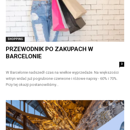
SHOPPING
PRZEWODNIK PO ZAKUPACH W
BARCELONIE
3
W Barcelonie nadszedł czas na wielkie wyprzedaże. Na większości
witryn widać już pogrubione czerwone i różowe napisy - 60% i 70%.
Przy tej okazji postanowiliśmy...