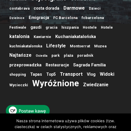
Darmowe
costa dorada
costabrava
Dzieci
Emigracja
FC Barcelona
fcbarcelona
Dzielnice
gaudi
Festiwale
gracia
hiszpania
Hostele
Hotele
katalonia
Kuchaniakatalońska
Kawiarnie
Lifestyle
kuchniakatalonska
Montserrat
Muzea
Najtańsze
park
plaża
poradnik
Osiedla
przeprowadzka
Sagrada Familia
Restauracje
Transport
Widoki
Tapas
Top5
Vlog
shopping
Wyróżnione
Zwiedzanie
Wycieczki
Nasza strona internetowa używa plików cookies (tzw.
ciasteczka) w celach statystycznych, reklamowych oraz