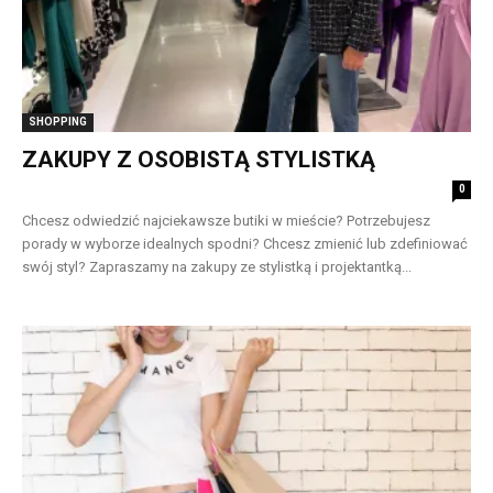
SHOPPING
ZAKUPY Z OSOBISTĄ STYLISTKĄ
0
Chcesz odwiedzić najciekawsze butiki w mieście? Potrzebujesz
porady w wyborze idealnych spodni? Chcesz zmienić lub zdefiniować
swój styl? Zapraszamy na zakupy ze stylistką i projektantką...