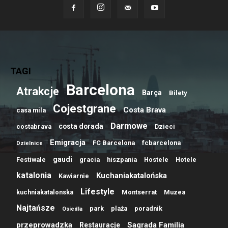
TAGI
Barcelona
Atrakcje
Barça
Bilety
Cojestgrane
Costa Brava
casa mila
Darmowe
costa dorada
costabrava
Dzieci
Emigracja
FC Barcelona
fcbarcelona
Dzielnice
gaudi
Festiwale
gracia
hiszpania
Hostele
Hotele
katalonia
Kuchaniakatalońska
Kawiarnie
Lifestyle
kuchniakatalonska
Montserrat
Muzea
Najtańsze
park
plaża
poradnik
Osiedla
przeprowadzka
Sagrada Familia
Restauracje