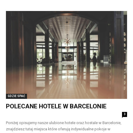
GDZIE SPAĆ
POLECANE HOTELE W BARCELONIE
3
Poniżej opisujemy nasze ulubione hotele oraz hostale w Barcelonie,
znajdziesz tutaj miejsca które oferują indywidualne pokoje w