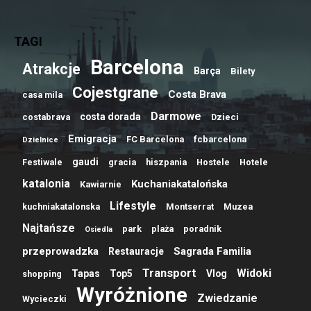
TAGI
Barcelona
Atrakcje
Barça
Bilety
Cojestgrane
Costa Brava
casa mila
Darmowe
costa dorada
costabrava
Dzieci
Emigracja
FC Barcelona
fcbarcelona
Dzielnice
gaudi
Festiwale
gracia
hiszpania
Hostele
Hotele
katalonia
Kuchaniakatalońska
Kawiarnie
Lifestyle
kuchniakatalonska
Montserrat
Muzea
Najtańsze
park
plaża
poradnik
Osiedla
przeprowadzka
Sagrada Familia
Restauracje
Transport
Widoki
Tapas
Top5
Vlog
shopping
Wyróżnione
Zwiedzanie
Wycieczki