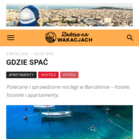
BARCELONA
GDZIE SPAĆ
GDZIE SPAĆ
APARTAMENTY
HOSTELE
HOTELE
Polecane i sprawdzone noclegi w Barcelonie – hotele,
hostele i apartamenty.