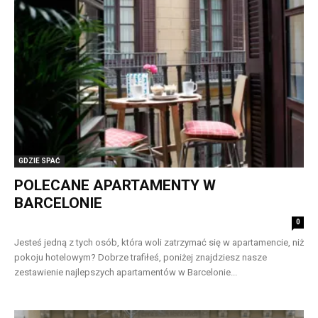
GDZIE SPAĆ
POLECANE APARTAMENTY W
BARCELONIE
0
Jesteś jedną z tych osób, która woli zatrzymać się w apartamencie, niż
pokoju hotelowym? Dobrze trafiłeś, poniżej znajdziesz nasze
zestawienie najlepszych apartamentów w Barcelonie...