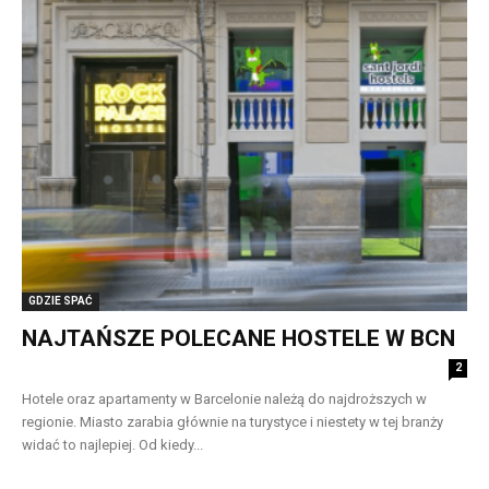
GDZIE SPAĆ
NAJTAŃSZE POLECANE HOSTELE W BCN
2
Hotele oraz apartamenty w Barcelonie należą do najdroższych w
regionie. Miasto zarabia głównie na turystyce i niestety w tej branży
widać to najlepiej. Od kiedy...