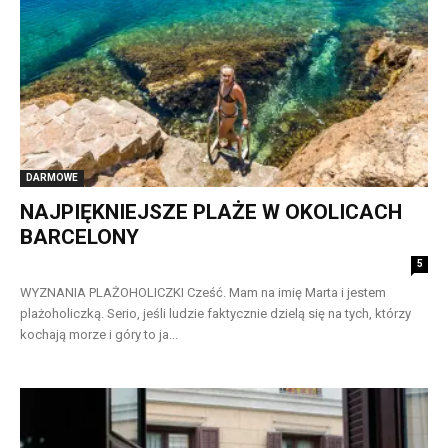
DARMOWE
NAJPIĘKNIEJSZE PLAŻE W OKOLICACH
BARCELONY
5
WYZNANIA PLAŻOHOLICZKI Cześć. Mam na imię Marta i jestem
plażoholiczką. Serio, jeśli ludzie faktycznie dzielą się na tych, którzy
kochają morze i góry to ja...