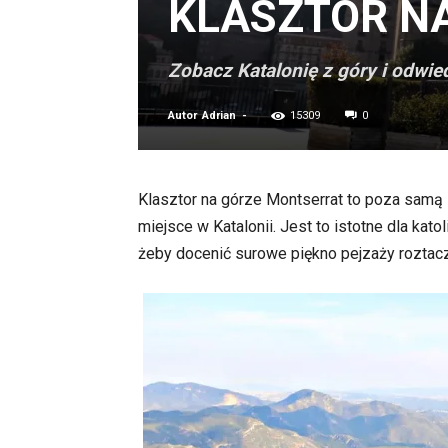
KLASZTOR N
Zobacz Katalonię z góry i odwie
Autor
Adrian
-
15309
0
Klasztor na górze Montserrat to poza samą
miejsce w Katalonii. Jest to istotne dla kato
żeby docenić surowe piękno pejzaży roztac