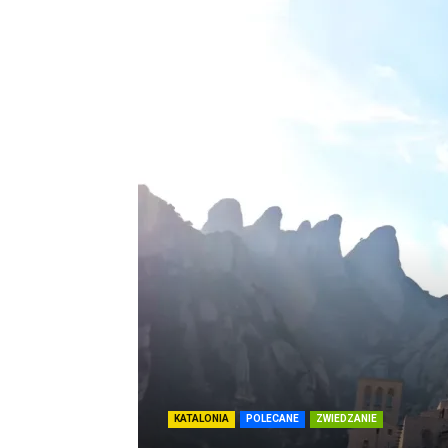
KATALONIA
POLECANE
ZWIEDZANIE