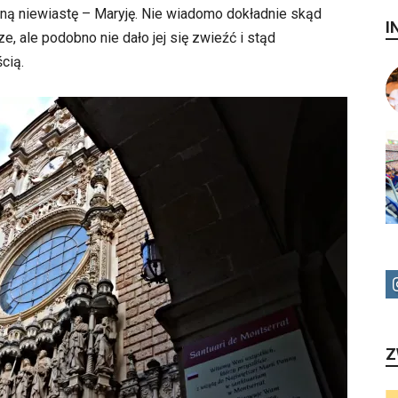
 inną niewiastę – Maryję. Nie wiadomo dokładnie skąd
I
e, ale podobno nie dało jej się zwieźć i stąd
cią.
Z