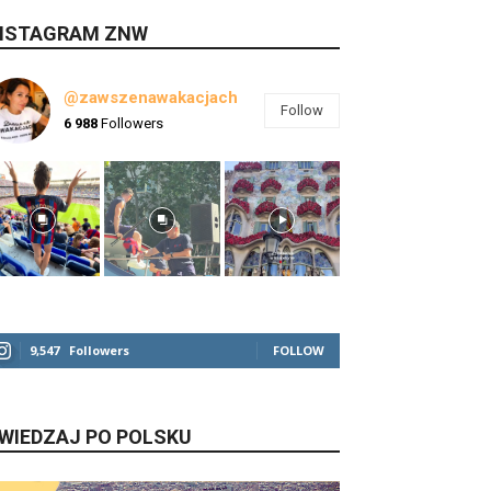
NSTAGRAM ZNW
@zawszenawakacjach
Follow
6 988
Followers
9,547
Followers
FOLLOW
WIEDZAJ PO POLSKU