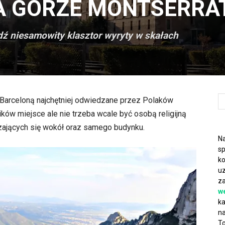
A GÓRZE MONTSERRA
dź niesamowity klasztor wyryty w skałach
 Barceloną najchętniej odwiedzane przez Polaków
lików miejsce ale nie trzeba wcale być osobą religijną
zających się wokół oraz samego budynku.
Na
sp
ko
uz
za
w
ka
na
To