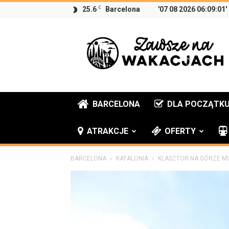
C
25.6
Barcelona
'07 08 2026 06:09:01'
Zawsze
na
wakacjach
BARCELONA
DLA POCZĄTK
ATRAKCJE
OFERTY
BARCELONA
KATALONIA
KLASZTOR NA GÓRZE M