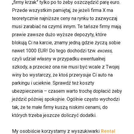
„firmy krzak” tylko po to żeby oszczędzić parę euro.
Przede wszystkim pamiętaj, że jeżeli firma X ma
teoretycznie najniższe ceny na rynku to zazwyczaj
musi zarabiać na czymś innym. Te tańsze firmy mają
prawie zawsze dużo wyższe depozyty, które
blokują Ci na karcie, znamy jedną gdzie życzą sobie
nawet 1000 EUR! Do tego dochodzi tzw.
excess,
czyli udział własny w przypadku ewentualnej
szkody, a przecież ona nie musi być wcale z Twojej
winy bo wystarczy, że ktoś przerysuje Ci auto na
parkingu i ucieknie. Sprawdź też koszty
ubezpieczenia – czasem warto trochę dopłacić żeby
jeździć później spokojnie. Ogólnie często wychodzi
tak, że te małe firmy kuszą niskimi cenami, do
których trzeba jeszcze doliczyć dodatki.
My osobiście korzystamy z wyszukiwarki
Rental