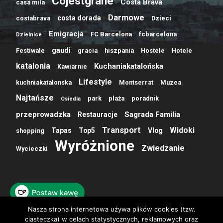
Cojestgrane
Costa Brava
casa mila
Darmowe
costa dorada
costabrava
Dzieci
Emigracja
FC Barcelona
fcbarcelona
Dzielnice
gaudi
Festiwale
gracia
hiszpania
Hostele
Hotele
katalonia
Kuchaniakatalońska
Kawiarnie
Lifestyle
kuchniakatalonska
Montserrat
Muzea
Najtańsze
park
plaża
poradnik
Osiedla
przeprowadzka
Sagrada Familia
Restauracje
Transport
Widoki
Tapas
Top5
Vlog
shopping
Wyróżnione
Zwiedzanie
Wycieczki
Nasza strona internetowa używa plików cookies (tzw.
ciasteczka) w celach statystycznych, reklamowych oraz