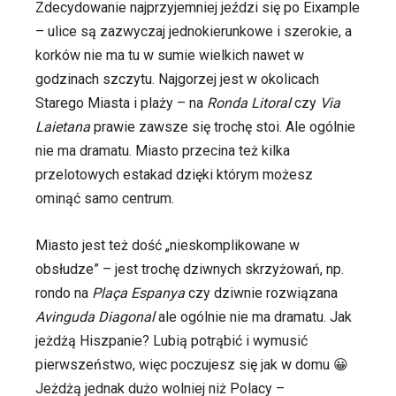
Zdecydowanie najprzyjemniej jeździ się po Eixample
– ulice są zazwyczaj jednokierunkowe i szerokie, a
korków nie ma tu w sumie wielkich nawet w
godzinach szczytu. Najgorzej jest w okolicach
Starego Miasta i plaży – na
Ronda Litoral
czy
Via
Laietana
prawie zawsze się trochę stoi. Ale ogólnie
nie ma dramatu. Miasto przecina też kilka
przelotowych estakad dzięki którym możesz
ominąć samo centrum.
Miasto jest też dość „nieskomplikowane w
obsłudze” – jest trochę dziwnych skrzyżowań, np.
rondo na
Plaça Espanya
czy dziwnie rozwiązana
Avinguda Diagonal
ale ogólnie nie ma dramatu. Jak
jeżdżą Hiszpanie? Lubią potrąbić i wymusić
pierwszeństwo, więc poczujesz się jak w domu 😀
Jeżdżą jednak dużo wolniej niż Polacy –