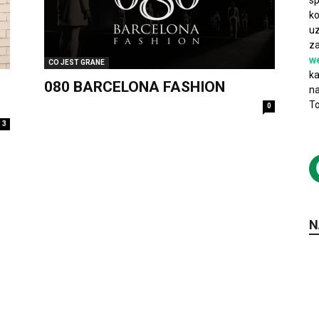
sp
ko
uz
za
w
CO JEST GRANE
ka
080 BARCELONA FASHION
na
To
0
3
N