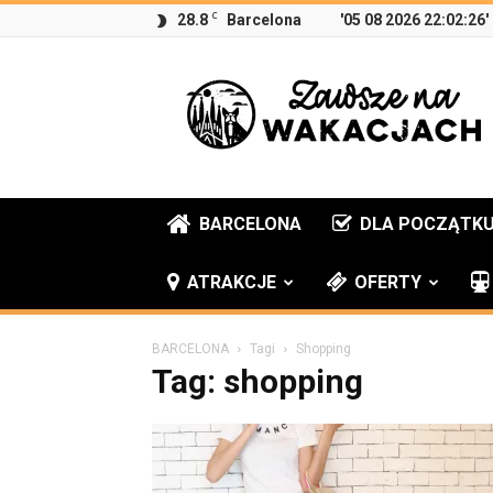
C
28.8
Barcelona
'05 08 2026 22:02:26'
Zawsze
na
wakacjach
BARCELONA
DLA POCZĄTK
ATRAKCJE
OFERTY
BARCELONA
Tagi
Shopping
Tag: shopping