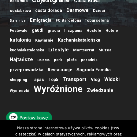
Costa Brava
casa mila
Darmowe
costa dorada
costabrava
Dzieci
Emigracja
FC Barcelona
fcbarcelona
Dzielnice
gaudi
Festiwale
gracia
hiszpania
Hostele
Hotele
katalonia
Kuchaniakatalońska
Kawiarnie
Lifestyle
kuchniakatalonska
Montserrat
Muzea
Najtańsze
park
plaża
poradnik
Osiedla
przeprowadzka
Sagrada Familia
Restauracje
Transport
Widoki
Tapas
Top5
Vlog
shopping
Wyróżnione
Zwiedzanie
Wycieczki
Nasza strona internetowa używa plików cookies (tzw.
ciasteczka) w celach statystycznych, reklamowych oraz