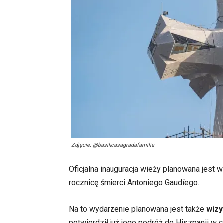
Zdjęcie: @basilicasagradafamilia
Oficjalna inauguracja wieży planowana jest 
rocznicę śmierci Antoniego Gaudíego.
Na to wydarzenie planowana jest także
wizy
potwierdził już jego podróż do Hiszpanii w