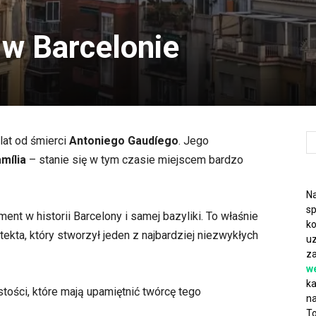
w Barcelonie
lat od śmierci
Antoniego Gaudíego
. Jego
mília
– stanie się w tym czasie miejscem bardzo
Na
sp
nt w historii Barcelony i samej bazyliki. To właśnie
ko
ekta, który stworzył jeden z najbardziej niezwykłych
uz
za
w
ka
ości, które mają upamiętnić twórcę tego
na
To