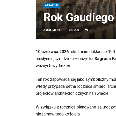
ATRAKCJE
Rok Gaudíego 
Autor
Marta
-
208
0
10 czerwca 2026
roku minie dokładnie 100 
najsłynniejsze dzieło – bazylika
Sagrada Fa
ważnych wydarzeń.
Ten rok zapowiada się jako symboliczny mome
wtedy przypada setna rocznica śmierci archit
projektów architektonicznych na świecie.
W związku z rocznicą planowane są uroczyst
niesamowitego kościoła.