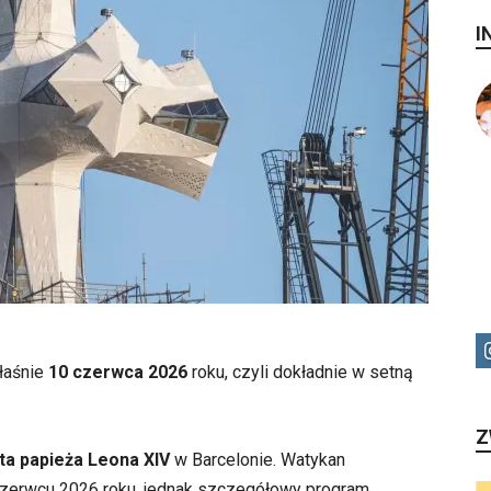
I
właśnie
10 czerwca 2026
roku, czyli dokładnie w setną
Z
ta papieża Leona XIV
w Barcelonie. Watykan
 czerwcu 2026 roku, jednak szczegółowy program