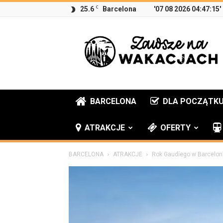
C
25.6
Barcelona
'07 08 2026 04:47:15'
Zawsze
na
wakacjach
BARCELONA
DLA POCZĄTK
ATRAKCJE
OFERTY
BARCELONA
ATRAKCJE
Rok Gaudíego w Barcelon