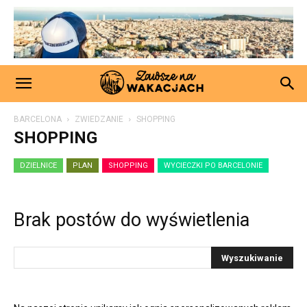
BARCELONA
ZWIEDZANIE
SHOPPING
SHOPPING
DZIELNICE
PLAN
SHOPPING
WYCIECZKI PO BARCELONIE
Brak postów do wyświetlenia