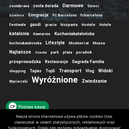
Darmowe
costa dorada
costabrava
Dzieci
Emigracja
FC Barcelona
fcbarcelona
Dzielnice
gaudi
Festiwale
gracia
hiszpania
Hostele
Hotele
katalonia
Kuchaniakatalońska
Kawiarnie
Lifestyle
kuchniakatalonska
Montserrat
Muzea
Najtańsze
park
plaża
poradnik
Osiedla
przeprowadzka
Sagrada Familia
Restauracje
Transport
Widoki
Tapas
Top5
Vlog
shopping
Wyróżnione
Zwiedzanie
Wycieczki
Nasza strona internetowa używa plików cookies (tzw.
ciasteczka) w celach statystycznych, reklamowych oraz
funkcjonalnych. Dzięki nim możemy indywidualnie dostosować