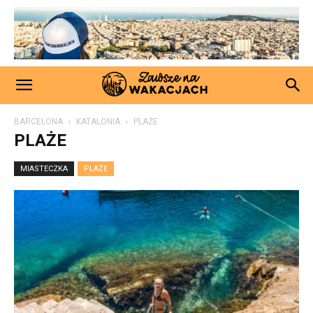
BARCELONA
KATALONIA
PLAŻE
PLAŻE
MIASTECZKA
PLAŻE