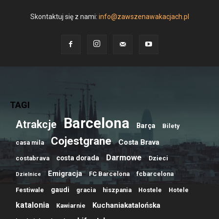
Skontaktuj się z nami:
info@zawszenawakacjach.pl
TAGI
Barcelona
Atrakcje
Barça
Bilety
Cojestgrane
Costa Brava
casa mila
Darmowe
costa dorada
costabrava
Dzieci
Emigracja
FC Barcelona
fcbarcelona
Dzielnice
gaudi
Festiwale
gracia
hiszpania
Hostele
Hotele
katalonia
Kuchaniakatalońska
Kawiarnie