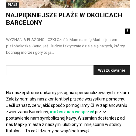
PLAŻE
NAJPIĘKNIEJSZE PLAŻE W OKOLICACH
BARCELONY
5
WYZNANIA PLAŻOHOLICZKI Cześć. Mam na imię Marta i jestem
plażoholiczką. Serio, jeśli ludzie faktycznie dzielą się na tych, którzy
kochają morze i góry to ja...
Na naszej stronie unikamy jak ognia spersonalizowanych reklam.
Zależy nam aby nasz kontent był przede wszystkim pomocny.
Jeśli uznasz, że w jakiś sposób pomogliśmy Ci w zaplanowaniu
zwiedzania Barcelony,
możesz nas wesprzeć
przez
postawienie nam symbolicznej kawy. W zamian dostaniesz od
nas Mapkę miasta z naszymi ulubionymi miejscami w stolicy
Katalonii. To co? Idziemy na wspólna kawę?