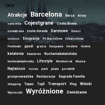
TAGI
Barcelona
Atrakcje
Barça
Bilety
Cojestgrane
Costa Brava
casa mila
Darmowe
costa dorada
costabrava
Dzieci
Emigracja
FC Barcelona
fcbarcelona
Dzielnice
gaudi
Festiwale
gracia
hiszpania
Hostele
Hotele
katalonia
Kuchaniakatalońska
Kawiarnie
Lifestyle
kuchniakatalonska
Montserrat
Muzea
Najtańsze
park
plaża
poradnik
Osiedla
przeprowadzka
Sagrada Familia
Restauracje
Transport
Widoki
Tapas
Top5
Vlog
shopping
Wyróżnione
Zwiedzanie
Wycieczki