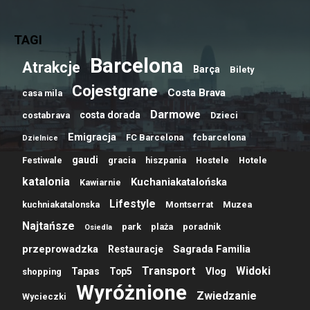
TAGI
Barcelona
Atrakcje
Barça
Bilety
Cojestgrane
Costa Brava
casa mila
Darmowe
costa dorada
costabrava
Dzieci
Emigracja
FC Barcelona
fcbarcelona
Dzielnice
gaudi
Festiwale
gracia
hiszpania
Hostele
Hotele
katalonia
Kuchaniakatalońska
Kawiarnie
Lifestyle
kuchniakatalonska
Montserrat
Muzea
Najtańsze
park
plaża
poradnik
Osiedla
przeprowadzka
Sagrada Familia
Restauracje
Transport
Widoki
Tapas
Top5
Vlog
shopping
Wyróżnione
Zwiedzanie
Wycieczki