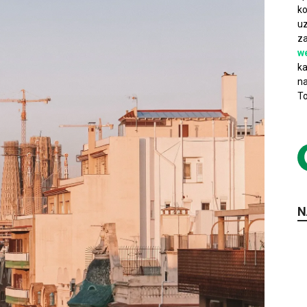
ko
uz
za
w
ka
na
To
N