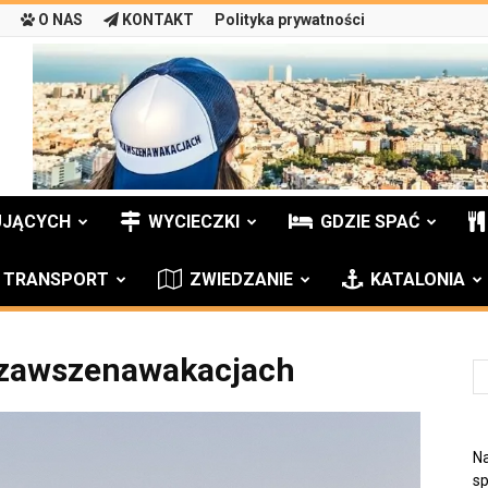
O NAS
KONTAKT
Polityka prywatności
UJĄCYCH
WYCIECZKI
GDZIE SPAĆ
TRANSPORT
ZWIEDZANIE
KATALONIA
zawszenawakacjach
Na
sp