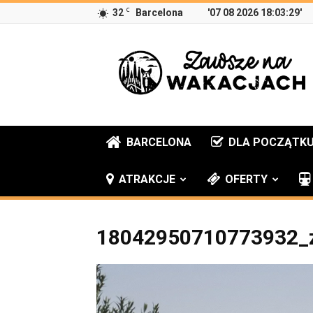
C
32
Barcelona
'07 08 2026 18:03:29'
Zawsze
na
wakacjach
BARCELONA
DLA POCZĄTK
ATRAKCJE
OFERTY
18042950710773932_