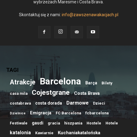
wybrzeżach Maresme i Costa Brava.
Skontaktuj się z nami:
info@zawszenawakacjach.pl
TAGI
Barcelona
Atrakcje
Barça
Bilety
Cojestgrane
Costa Brava
casa mila
Darmowe
costa dorada
costabrava
Dzieci
Emigracja
FC Barcelona
fcbarcelona
Dzielnice
gaudi
Festiwale
gracia
hiszpania
Hostele
Hotele
katalonia
Kuchaniakatalońska
Kawiarnie