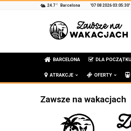
C
24.7
Barcelona
'07 08 2026 03:05:30'
Zawsze
na
wakacjach
BARCELONA
DLA POCZĄTK
ATRAKCJE
OFERTY
Zawsze na wakacjach