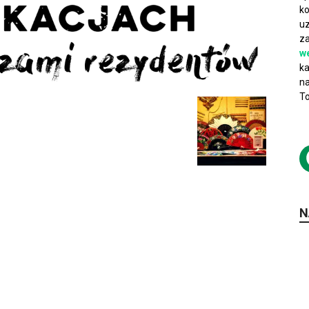
ko
uz
za
w
ka
na
To
N