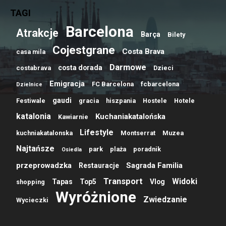
TAGI
Barcelona
Atrakcje
Barça
Bilety
Cojestgrane
Costa Brava
casa mila
Darmowe
costa dorada
costabrava
Dzieci
Emigracja
FC Barcelona
fcbarcelona
Dzielnice
gaudi
Festiwale
gracia
hiszpania
Hostele
Hotele
katalonia
Kuchaniakatalońska
Kawiarnie
Lifestyle
kuchniakatalonska
Montserrat
Muzea
Najtańsze
park
plaża
poradnik
Osiedla
przeprowadzka
Sagrada Familia
Restauracje
Transport
Widoki
Tapas
Top5
Vlog
shopping
Wyróżnione
Zwiedzanie
Wycieczki