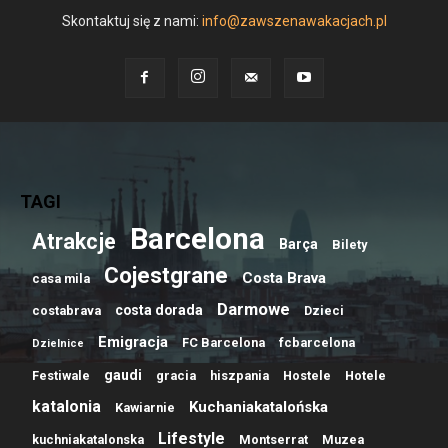
Skontaktuj się z nami:
info@zawszenawakacjach.pl
TAGI
Barcelona
Atrakcje
Barça
Bilety
Cojestgrane
Costa Brava
casa mila
Darmowe
costa dorada
costabrava
Dzieci
Emigracja
FC Barcelona
fcbarcelona
Dzielnice
gaudi
Festiwale
gracia
hiszpania
Hostele
Hotele
katalonia
Kuchaniakatalońska
Kawiarnie
Lifestyle
kuchniakatalonska
Montserrat
Muzea