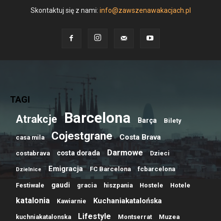
Skontaktuj się z nami:
info@zawszenawakacjach.pl
TAGI
Barcelona
Atrakcje
Barça
Bilety
Cojestgrane
Costa Brava
casa mila
Darmowe
costa dorada
costabrava
Dzieci
Emigracja
FC Barcelona
fcbarcelona
Dzielnice
gaudi
Festiwale
gracia
hiszpania
Hostele
Hotele
katalonia
Kuchaniakatalońska
Kawiarnie
Lifestyle
kuchniakatalonska
Montserrat
Muzea