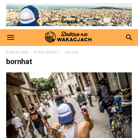
BARCELONA
STARE MIASTO
bornhat
bornhat