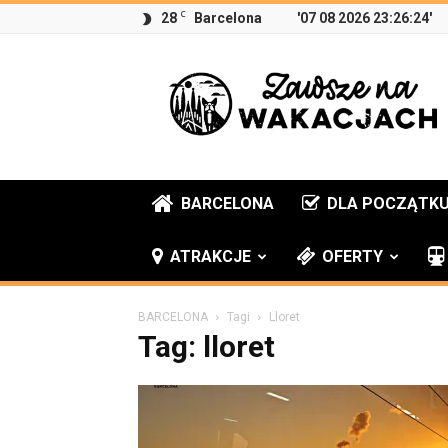
C
28
Barcelona
'07 08 2026 23:26:24'
Zawsze
na
wakacjach
BARCELONA
DLA POCZĄTK
ATRAKCJE
OFERTY
BARCELONA
Tagi
Lloret
Tag: lloret