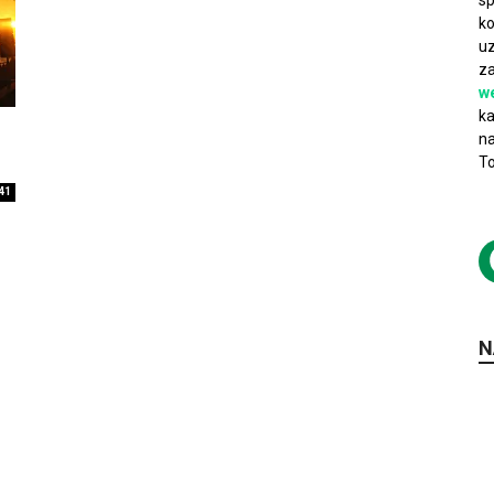
sp
ko
uz
za
w
ka
na
To
41
N