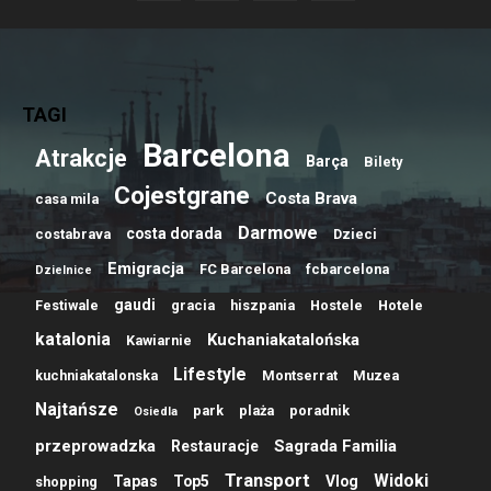
TAGI
Barcelona
Atrakcje
Barça
Bilety
Cojestgrane
Costa Brava
casa mila
Darmowe
costa dorada
costabrava
Dzieci
Emigracja
FC Barcelona
fcbarcelona
Dzielnice
gaudi
Festiwale
gracia
hiszpania
Hostele
Hotele
katalonia
Kuchaniakatalońska
Kawiarnie
Lifestyle
kuchniakatalonska
Montserrat
Muzea
Najtańsze
park
plaża
poradnik
Osiedla
przeprowadzka
Sagrada Familia
Restauracje
Transport
Widoki
Tapas
Top5
Vlog
shopping