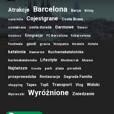
Barcelona
Atrakcje
Barça
Bilety
Cojestgrane
Costa Brava
casa mila
Darmowe
costa dorada
costabrava
Dzieci
Emigracja
FC Barcelona
fcbarcelona
Dzielnice
gaudi
Festiwale
gracia
hiszpania
Hostele
Hotele
katalonia
Kuchaniakatalońska
Kawiarnie
Lifestyle
kuchniakatalonska
Montserrat
Muzea
Najtańsze
park
plaża
poradnik
Osiedla
przeprowadzka
Sagrada Familia
Restauracje
Transport
Widoki
Tapas
Top5
Vlog
shopping
Wyróżnione
Zwiedzanie
Wycieczki