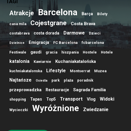
TAGI
Barcelona
Atrakcje
Barça
Bilety
Cojestgrane
Costa Brava
casa mila
Darmowe
costa dorada
costabrava
Dzieci
Emigracja
FC Barcelona
fcbarcelona
Dzielnice
gaudi
Festiwale
gracia
hiszpania
Hostele
Hotele
katalonia
Kuchaniakatalońska
Kawiarnie
Lifestyle
kuchniakatalonska
Montserrat
Muzea
Najtańsze
park
plaża
poradnik
Osiedla
przeprowadzka
Sagrada Familia
Restauracje
Transport
Widoki
Tapas
Top5
Vlog
shopping
Wyróżnione
Zwiedzanie
Wycieczki