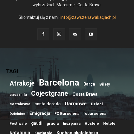
wybrzeżach Maresme i Costa Brava.
Skontaktuj się z nami:
info@zawszenawakacjach.pl
TAGI
Barcelona
Atrakcje
Barça
Bilety
Cojestgrane
Costa Brava
casa mila
Darmowe
costa dorada
costabrava
Dzieci
Emigracja
FC Barcelona
fcbarcelona
Dzielnice
gaudi
Festiwale
gracia
hiszpania
Hostele
Hotele
katalonia
Kuchaniakatalońska
Kawiarnie