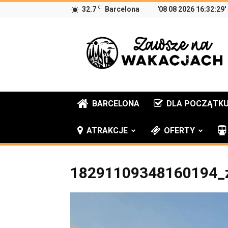
C
32.7
Barcelona
'08 08 2026 16:32:29'
Zawsze
na
wakacjach
BARCELONA
DLA POCZĄTK
ATRAKCJE
OFERTY
18291109348160194_