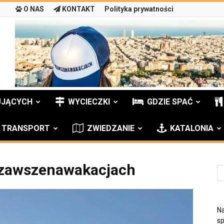
O NAS
KONTAKT
Polityka prywatności
UJĄCYCH
WYCIECZKI
GDZIE SPAĆ
TRANSPORT
ZWIEDZANIE
KATALONIA
zawszenawakacjach
Na
sp