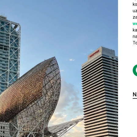
ko
uz
za
w
ka
na
To
N