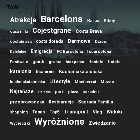
TAGI
Barcelona
Atrakcje
Barça
Bilety
Cojestgrane
Costa Brava
casa mila
Darmowe
costa dorada
costabrava
Dzieci
Emigracja
FC Barcelona
fcbarcelona
Dzielnice
gaudi
Festiwale
gracia
hiszpania
Hostele
Hotele
katalonia
Kuchaniakatalońska
Kawiarnie
Lifestyle
kuchniakatalonska
Montserrat
Muzea
Najtańsze
park
plaża
poradnik
Osiedla
przeprowadzka
Sagrada Familia
Restauracje
Transport
Widoki
Tapas
Top5
Vlog
shopping
Wyróżnione
Zwiedzanie
Wycieczki