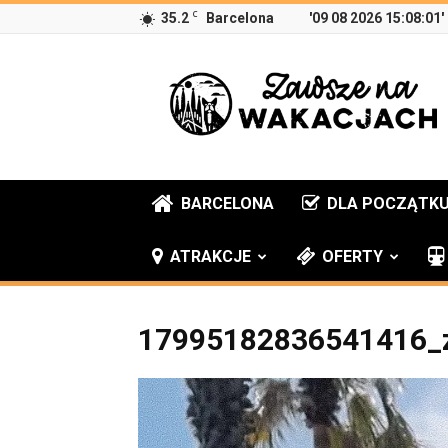
C
35.2
Barcelona
'09 08 2026 15:08:01'
Zawsze
na
wakacjach
BARCELONA
DLA POCZĄTK
ATRAKCJE
OFERTY
17995182836541416_