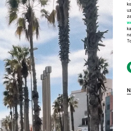
ko
uz
za
w
ka
na
To
N