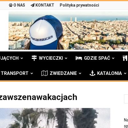
O NAS
KONTAKT
Polityka prywatności
UJĄCYCH
WYCIECZKI
GDZIE SPAĆ
TRANSPORT
ZWIEDZANIE
KATALONIA
zawszenawakacjach
Na
sp