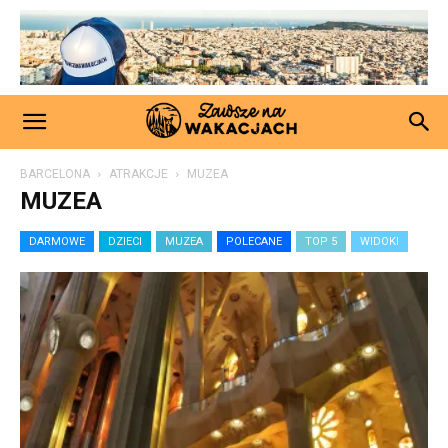
BARCELONA
ATRAKCJE
MUZEA
MUZEA
DARMOWE
DZIECI
MUZEA
POLECANE
TOP 5
WIDOKI