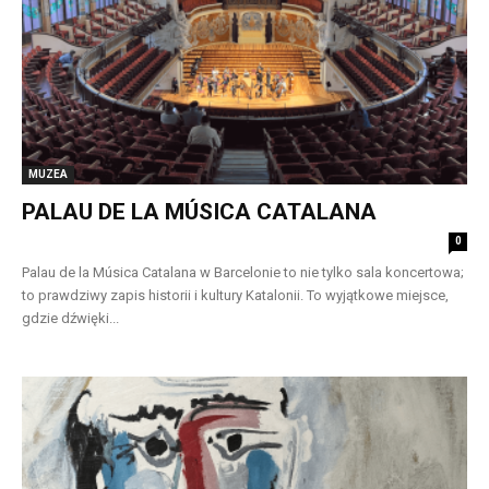
MUZEA
PALAU DE LA MÚSICA CATALANA
0
Palau de la Música Catalana w Barcelonie to nie tylko sala koncertowa;
to prawdziwy zapis historii i kultury Katalonii. To wyjątkowe miejsce,
gdzie dźwięki...