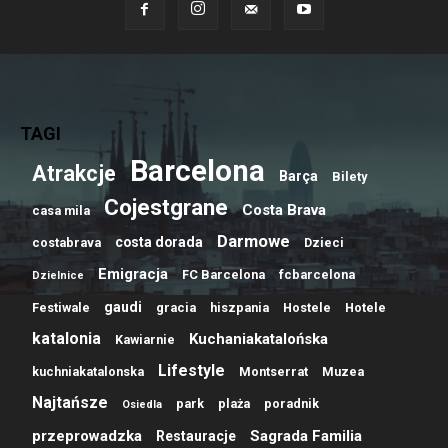
TAGI
Barcelona
Atrakcje
Barça
Bilety
Cojestgrane
Costa Brava
casa mila
Darmowe
costa dorada
costabrava
Dzieci
Emigracja
FC Barcelona
fcbarcelona
Dzielnice
gaudi
Festiwale
gracia
hiszpania
Hostele
Hotele
katalonia
Kuchaniakatalońska
Kawiarnie
Lifestyle
kuchniakatalonska
Montserrat
Muzea
Najtańsze
park
plaża
poradnik
Osiedla
przeprowadzka
Sagrada Familia
Restauracje