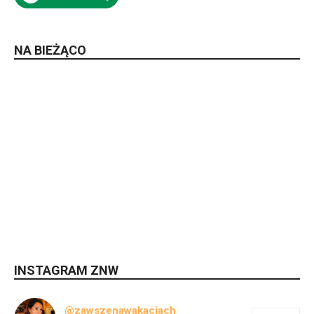
NA BIEŻĄCO
INSTAGRAM ZNW
@zawszenawakacjach