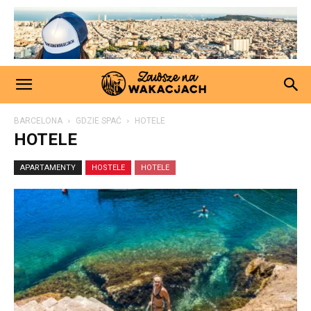
BARCELONA
GDZIE SPAĆ
HOTELE
HOTELE
APARTAMENTY
HOSTELE
HOTELE