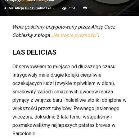
Autor
Alicja Gucz-Sobieska
-
7151
0
Wpis gościnny przygotowany przez Alicję Gucz-
Sobieską z bloga
„Na tropie pyszności”
.
LAS DELICIAS
Obserwowałam to miejsce od dłuższego czasu.
Intrygowały mnie długie kolejki cierpliwie
oczekujących ludzi (zwykle z piwkiem w dłoni),
smakowity zapach smażonych owoców morza
płynący z wnętrza baru i hałaśliwe stoliki oblężone w
większości przez tubylców. Pewnego jesiennego
wieczoru, dokładnie 2 lata temu, wstąpiliśmy i
posmakowaliśmy najlepszych patatas bravas w
Barcelonie.