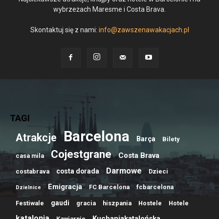
wybrzeżach Maresme i Costa Brava.
Skontaktuj się z nami:
info@zawszenawakacjach.pl
TAGI
Barcelona
Atrakcje
Barça
Bilety
Cojestgrane
Costa Brava
casa mila
Darmowe
costa dorada
costabrava
Dzieci
Emigracja
FC Barcelona
fcbarcelona
Dzielnice
gaudi
Festiwale
gracia
hiszpania
Hostele
Hotele
katalonia
Kuchaniakatalońska
Kawiarnie