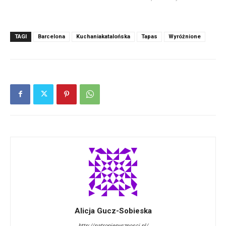
TAGI
Barcelona
Kuchaniakatalońska
Tapas
Wyróżnione
Alicja Gucz-Sobieska
http://natropiepysznosci.pl/