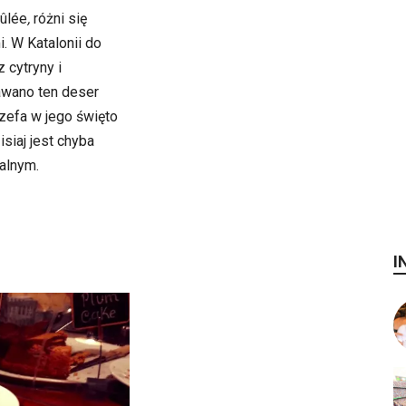
rûlée
,
różni się
. W Katalonii do
 cytryny i
awano ten deser
ózefa w jego święto
isiaj jest chyba
alnym.
I