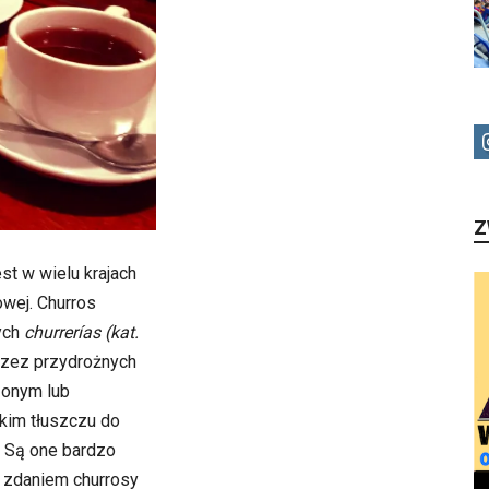
Z
st w wielu krajach
owej. Churros
ych
churrerías (kat.
rzez przydrożnych
rzonym lub
kim tłuszczu do
. Są one bardzo
m zdaniem churrosy