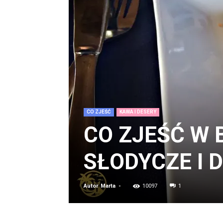
CO ZJEŚĆ
KAWA I DESERY
CO ZJEŚĆ W 
SŁODYCZE I 
Autor
Marta
-
10097
1