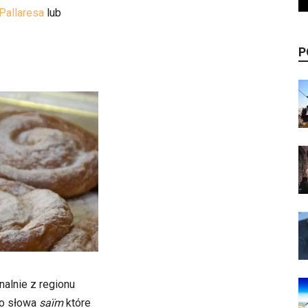
 Pallaresa
lub
P
nalnie z regionu
go słowa
saïm
które