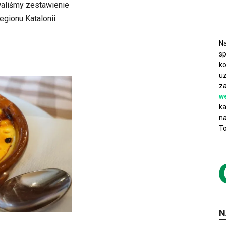
waliśmy zestawienie
gionu Katalonii.
Na
sp
ko
uz
za
w
ka
na
To
N