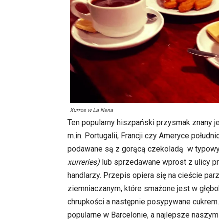
Xurros w La Nena
Ten popularny hiszpański przysmak znany je
m.in. Portugalii, Francji czy Ameryce południ
podawane są z gorącą czekoladą w typow
xurreries)
lub sprzedawane wprost z ulicy p
handlarzy. Przepis opiera się na cieście pa
ziemniaczanym, które smażone jest w głębo
chrupkości a następnie posypywane cukrem
popularne w Barcelonie, a najlepsze naszy