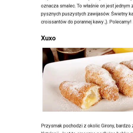
oznacza smalec. To właśnie on jest jednym 
pysznych puszystych zawijasów. Świetny ka
croissantów do porannej kawy ;). Polecamy!
Xuxo
Przysmak pochodzi z okolic Girony, bardzo 