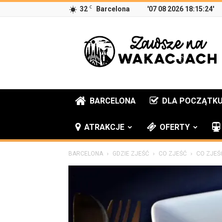
C
32
Barcelona
'07 08 2026 18:15:24'
Zawsze
na
wakacjach
BARCELONA
DLA POCZĄTK
ATRAKCJE
OFERTY
BARCELONA
GDZIE ZJEŚĆ
CO ZJEŚĆ
CO ZJEŚ