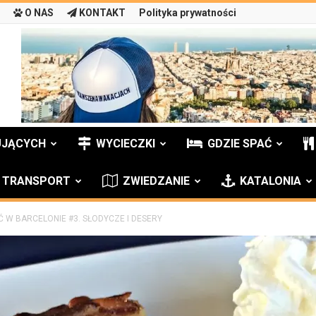
O NAS
KONTAKT
Polityka prywatności
UJĄCYCH
WYCIECZKI
GDZIE SPAĆ
TRANSPORT
ZWIEDZANIE
KATALONIA
Ć W BARCELONIE #3. SŁODYCZE I DESERY