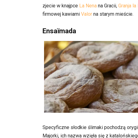
zjecie w knajpce
La Nena
na Gracii,
Granja la
firmowej kawiarni
Valor
na starym mieście.
Ensaïmada
Specyficzne słodkie ślimaki pochodzą orygi
Majorki, ich nazwa wzięła się z katalońskie