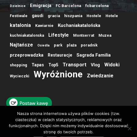
Emigracja
FC Barcelona
fcbarcelona
Dzielnice
gaudi
Festiwale
gracia
hiszpania
Hostele
Hotele
katalonia
Kuchaniakatalońska
Kawiarnie
Lifestyle
kuchniakatalonska
Montserrat
Muzea
Najtańsze
park
plaża
poradnik
Osiedla
przeprowadzka
Sagrada Familia
Restauracje
Transport
Widoki
Tapas
Top5
Vlog
shopping
Wyróżnione
Zwiedzanie
Wycieczki
Nasza strona internetowa używa plików cookies (tzw.
ciasteczka) w celach statystycznych, reklamowych oraz
funkcjonalnych. Dzięki nim możemy indywidualnie dostosować
stronę do twoich potrzeb.
O NAS
KONTAKT
Polityka prywatności