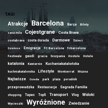
TAGI
Barcelona
Atrakcje
Barça
Bilety
Cojestgrane
Costa Brava
casa mila
Darmowe
costa dorada
costabrava
Dzieci
Emigracja
FC Barcelona
fcbarcelona
Dzielnice
gaudi
Festiwale
gracia
hiszpania
Hostele
Hotele
katalonia
Kuchaniakatalońska
Kawiarnie
Lifestyle
kuchniakatalonska
Montserrat
Muzea
Najtańsze
park
plaża
poradnik
Osiedla
przeprowadzka
Sagrada Familia
Restauracje
Transport
Widoki
Tapas
Top5
Vlog
shopping
Wyróżnione
Zwiedzanie
Wycieczki