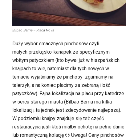
Bilbao Berria – Placa Nova
Duży wybór smacznych pinchosów czyli
małych przekąsko-kanapek ze specyficznym
wbitym patyczkiem (kto bywał już w hiszpańskich
knajpach to wie, natomiast dla tych nowych w
temacie wyjaśniamy że pinchosy zgarniamy na
talerzyk, a na koniec płacimy za zebraną ilość
patyczków). Fajna lokalizacja na placu przy katedrze
w sercu starego miasta (Bilbao Berria ma kilka
lokalizacji, ta jednak jest zdecydowanie najlepsza).
W podziemiu knajpy znajduje się też część
restauracyjna jeśli ktoś miałby ochotę na pełne danie
lub romantyczną kolację 🙂 Uwaga! Ceny pinchosów