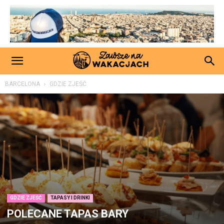
BARCELONA
GDZIE ZJEŚĆ
GDZIE ZJEŚĆ
TAPASY I DRINKI
POLECANE TAPAS BARY