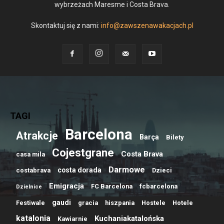
wybrzeżach Maresme i Costa Brava.
Skontaktuj się z nami:
info@zawszenawakacjach.pl
TAGI
Barcelona
Atrakcje
Barça
Bilety
Cojestgrane
Costa Brava
casa mila
Darmowe
costa dorada
costabrava
Dzieci
Emigracja
FC Barcelona
fcbarcelona
Dzielnice
gaudi
Festiwale
gracia
hiszpania
Hostele
Hotele
katalonia
Kuchaniakatalońska
Kawiarnie