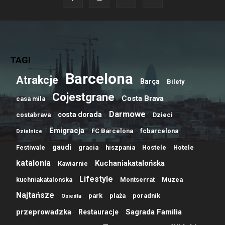
TAGI
Barcelona
Atrakcje
Barça
Bilety
Cojestgrane
Costa Brava
casa mila
Darmowe
costa dorada
costabrava
Dzieci
Emigracja
FC Barcelona
fcbarcelona
Dzielnice
gaudi
Festiwale
gracia
hiszpania
Hostele
Hotele
katalonia
Kuchaniakatalońska
Kawiarnie
Lifestyle
kuchniakatalonska
Montserrat
Muzea
Najtańsze
park
plaża
poradnik
Osiedla
przeprowadzka
Sagrada Familia
Restauracje