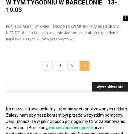
W TYM TYGODNIU W BARCELONIE | 13-
19.03
0
PONIEDZIAŁEK | WTOREK | ŚRODA | CZWARTEK | PIĄTEK | SOBOTA |
NIEDZIELA Jam Session w klubie Jamboree Jamboree to jeden z
najsławniejszych klubów jazzowych w...
4
5
6
Na naszej stronie unikamy jak ognia spersonalizowanych reklam.
Zależy nam aby nasz kontent był przede wszystkim pomocny.
Jeśli uznasz, że w jakiś sposób pomogliśmy Ci w zaplanowaniu
zwiedzania Barcelony,
możesz nas wesprzeć
przez
postawienie nam symbolicznej kawy. W zamian dostaniesz od