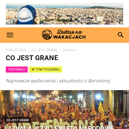
BARCELONA
CO JEST GRANE
Strona 6
CO JEST GRANE
FESTIWALE
W TYM TYGODNIU
Najnowsze wydarzenia i aktualności z Barcelony.
CO JEST GRANE
LA DIADA, CZYLI ŚWIĘTO NARODOWE