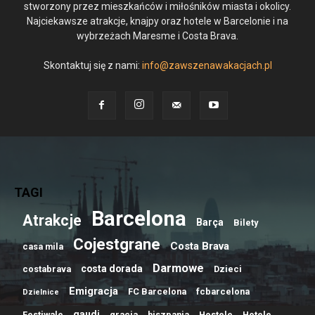
stworzony przez mieszkańców i miłośników miasta i okolicy.
Najciekawsze atrakcje, knajpy oraz hotele w Barcelonie i na
wybrzeżach Maresme i Costa Brava.
Skontaktuj się z nami:
info@zawszenawakacjach.pl
TAGI
Barcelona
Atrakcje
Barça
Bilety
Cojestgrane
Costa Brava
casa mila
Darmowe
costa dorada
costabrava
Dzieci
Emigracja
FC Barcelona
fcbarcelona
Dzielnice
gaudi
Festiwale
gracia
hiszpania
Hostele
Hotele