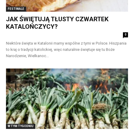
FESTIWALE
JAK ŚWIĘTUJĄ TŁUSTY CZWARTEK
KATALOŃCZYCY?
0
Niektóre święta w Katalonii mamy wspólne z tymi w Polsce. Hiszpania
to kraj o tradycji katolickiej, więc naturalnie świętuje się tu Boże
Narodzenie, Wielkanoc...
W TYM TYGODNIU