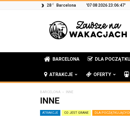
C
28
Barcelona
'07 08 2026 23:06:47'
Zawsze
na
wakacjach
BARCELONA
DLA POCZĄTK
ATRAKCJE
OFERTY
BARCELONA
INNE
INNE
ATRAKCJE
CO JEST GRANE
DLA POCZĄTKUJĄCYC