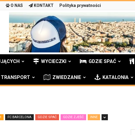
O NAS
KONTAKT
Polityka prywatności
UJĄCYCH
WYCIECZKI
GDZIE SPAĆ
TRANSPORT
ZWIEDZANIE
KATALONIA
H
FC BARCELONA
GDZIE SPAĆ
GDZIE ZJEŚĆ
INNE