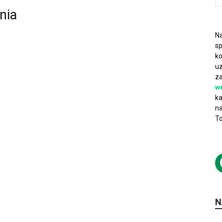
nia
Na
sp
ko
uz
za
w
ka
na
To
N