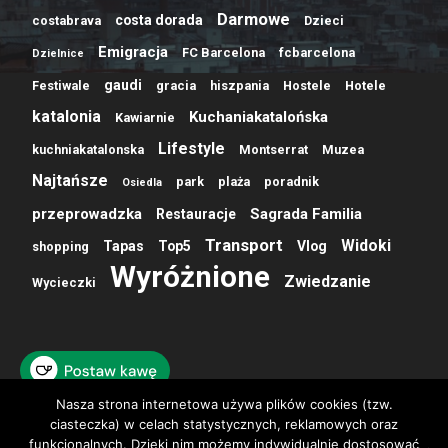
Darmowe
costa dorada
costabrava
Dzieci
Emigracja
FC Barcelona
fcbarcelona
Dzielnice
gaudi
Festiwale
gracia
hiszpania
Hostele
Hotele
katalonia
Kuchaniakatalońska
Kawiarnie
Lifestyle
kuchniakatalonska
Montserrat
Muzea
Najtańsze
park
plaża
poradnik
Osiedla
przeprowadzka
Sagrada Familia
Restauracje
Transport
Widoki
Tapas
Top5
Vlog
shopping
Wyróżnione
Zwiedzanie
Wycieczki
Nasza strona internetowa używa plików cookies (tzw.
ciasteczka) w celach statystycznych, reklamowych oraz
funkcjonalnych. Dzięki nim możemy indywidualnie dostosować