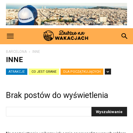
BARCELONA
INNE
INNE
ATRAKCJE
CO JEST GRANE
DLA POCZĄTKUJĄCYCH
Brak postów do wyświetlenia