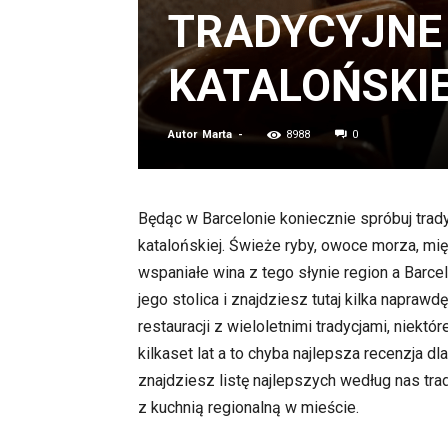
TRADYCYJNE
KATALOŃSKI
Autor
Marta
-
8988
0
Będąc w Barcelonie koniecznie spróbuj trady
katalońskiej. Świeże ryby, owoce morza, mię
wspaniałe wina z tego słynie region a Barce
jego stolica i znajdziesz tutaj kilka naprawd
restauracji z wieloletnimi tradycjami, niektór
kilkaset lat a to chyba najlepsza recenzja dla
znajdziesz listę najlepszych według nas trad
z kuchnią regionalną w mieście.