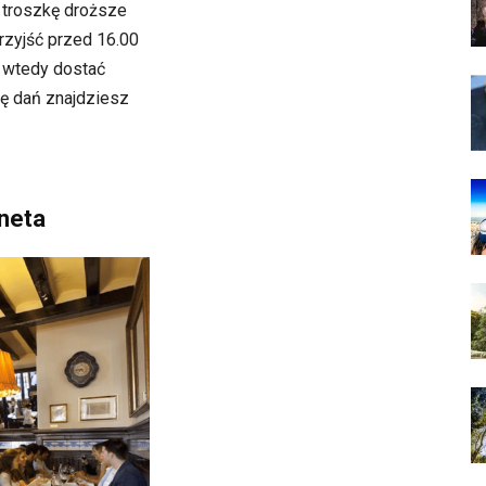
 troszkę droższe
rzyjść przed 16.00
z wtedy dostać
tę dań znajdziesz
oneta