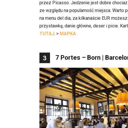
przez Picasso. Jedzenie jest dobre chociaż
ze względu na popularność miejsca. Warto p
na menu del dia, za kilkanaście EUR możes
przystawkę, danie główne, deser i picie. Kar
TUTAJ
. >
MAPKA
7 Portes – Born | Barcel
3