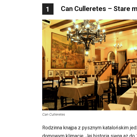
Can Culleretes – Stare m
1
Can Culleretes
Rodzinna knajpa z pysznym katalońskim je
domowym klimacie. Jej historia sięga aż do 