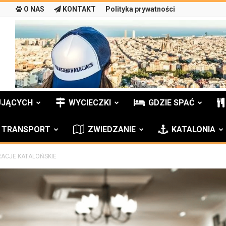
O NAS
KONTAKT
Polityka prywatności
UJĄCYCH
WYCIECZKI
GDZIE SPAĆ
TRANSPORT
ZWIEDZANIE
KATALONIA
ACJE KATALOŃSKIE