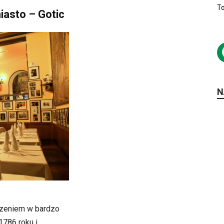
To
iasto – Gotic
N
dzeniem w bardzo
1786 roku i