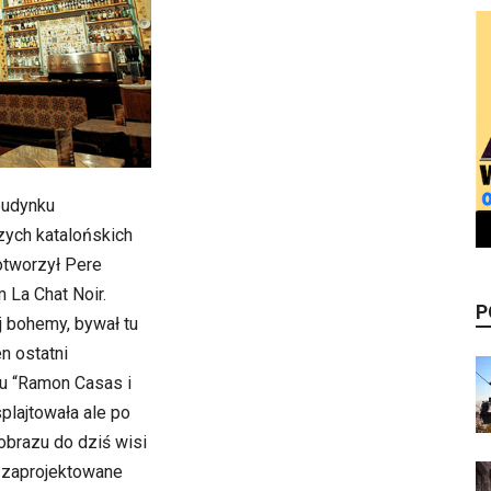
 budynku
zych katalońskich
otworzył Pere
 La Chat Noir.
P
j bohemy, bywał tu
n ostatni
u “Ramon Casas i
plajtowała ale po
 obrazu do dziś wisi
u zaprojektowane