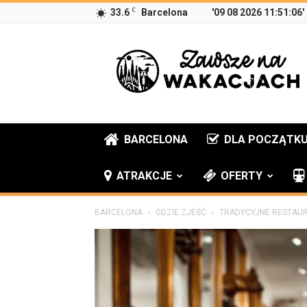
C
33.6
Barcelona
'09 08 2026 11:51:06'
Zawsze
na
wakacjach
BARCELONA
DLA POCZĄTK
ATRAKCJE
OFERTY
BARCELONA
GDZIE ZJEŚĆ
TRADYCYJNE RESTAUR