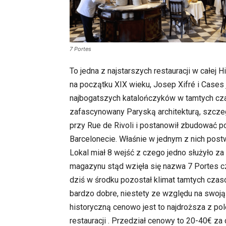
7 Portes
To jedna z najstarszych restauracji w całej H
na początku XIX wieku, Josep Xifré i Cases
najbogatszych katalończyków w tamtych cz
zafascynowany Paryską architekturą, szcze
przy Rue de Rivoli i postanowił zbudować 
Barcelonecie. Właśnie w jednym z nich postw
Lokal miał 8 wejść z czego jedno służyło za
magazynu stąd wzięła się nazwa 7 Portes cz
dziś w środku pozostał klimat tamtych czas
bardzo dobre, niestety ze względu na swoją
historyczną cenowo jest to najdroższa z po
restauracji . Przedział cenowy to 20-40€ za