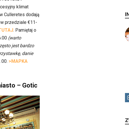
cesyjny klimat
I
 w Culleretes dodają
j w przedziale €11-
TUTAJ
. Pamiętaj o
6.00
(warto
zęsto jest bardzo
rzystawkę, danie
.00.
>MAPKA
iasto – Gotic
Z