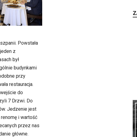
Z
iszpanii. Powstała
 jeden z
asach był
gólnie budynkami
podobne przy
ała restauracja.
 wejście do
yli 7 Drzwi. Do
ów. Jedzenie jest
 renomę i wartość
lecanych przez nas
 danie główne.