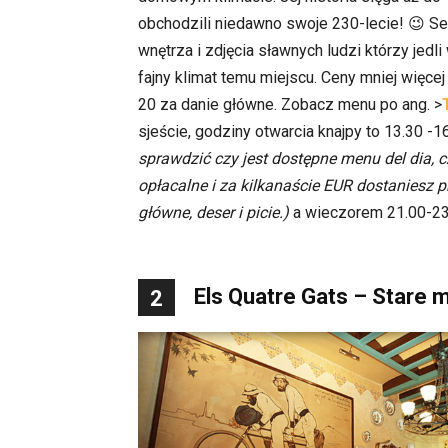
obchodzili niedawno swoje 230-lecie! 😉 Se
wnętrza i zdjęcia sławnych ludzi którzy jedli
fajny klimat temu miejscu. Ceny mniej więce
20 za danie główne. Zobacz menu po ang. >
sjeście, godziny otwarcia knajpy to 13.30 -1
sprawdzić czy jest dostępne menu del dia, c
opłacalne i za kilkanaście EUR dostaniesz p
główne, deser i picie.)
a wieczorem 21.00-23
Els Quatre Gats – Stare m
2