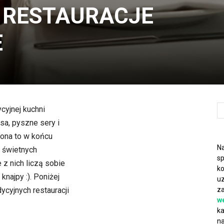
 RESTAURACJE
E
cyjnej kuchni
sa, pyszne sery i
lona to w końcu
Na
ę świetnych
sp
e z nich liczą sobie
ko
 knajpy :). Poniżej
uz
ycyjnych restauracji
za
w
ka
na