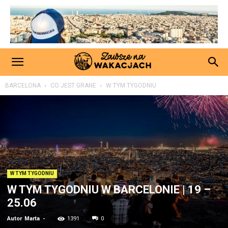
BARCELONA
CO JEST GRANE
W TYM TYGODNIU
W TYM TYGODNIU
W TYM TYGODNIU W BARCELONIE | 19 –
25.06
Autor
Marta
-
1391
0