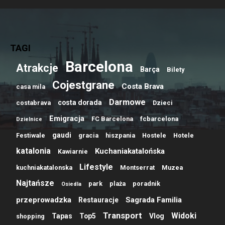
TAGI
Barcelona
Atrakcje
Barça
Bilety
Cojestgrane
Costa Brava
casa mila
Darmowe
costa dorada
costabrava
Dzieci
Emigracja
FC Barcelona
fcbarcelona
Dzielnice
gaudi
Festiwale
gracia
hiszpania
Hostele
Hotele
katalonia
Kuchaniakatalońska
Kawiarnie
Lifestyle
kuchniakatalonska
Montserrat
Muzea
Najtańsze
park
plaża
poradnik
Osiedla
przeprowadzka
Sagrada Familia
Restauracje
Transport
Widoki
Tapas
Top5
Vlog
shopping