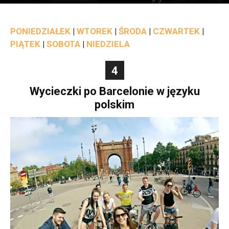
PONIEDZIAŁEK
|
WTOREK
|
ŚRODA
|
CZWARTEK
|
PIĄTEK
|
SOBOTA
|
NIEDZIELA
4
Wycieczki po Barcelonie w języku
polskim