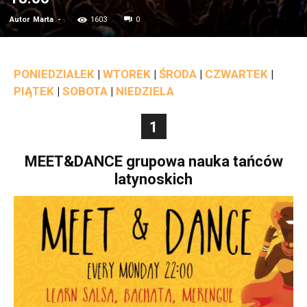
Autor
Marta
-
1603
0
PONIEDZIAŁEK
|
WTOREK
|
ŚRODA
|
CZWARTEK
|
PIĄTEK
|
SOBOTA
|
NIEDZIELA
1
MEET&DANCE grupowa nauka tańców
latynoskich