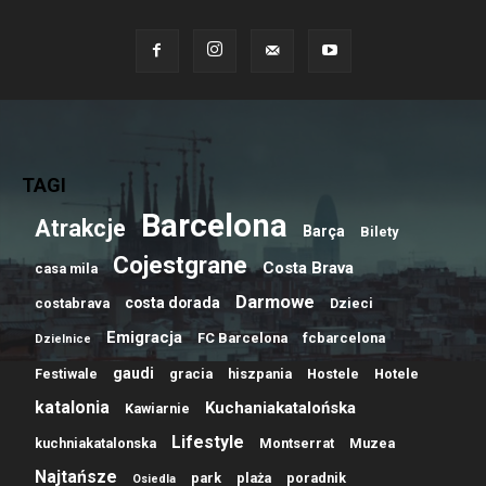
TAGI
Barcelona
Atrakcje
Barça
Bilety
Cojestgrane
Costa Brava
casa mila
Darmowe
costa dorada
costabrava
Dzieci
Emigracja
FC Barcelona
fcbarcelona
Dzielnice
gaudi
Festiwale
gracia
hiszpania
Hostele
Hotele
katalonia
Kuchaniakatalońska
Kawiarnie
Lifestyle
kuchniakatalonska
Montserrat
Muzea
Najtańsze
park
plaża
poradnik
Osiedla