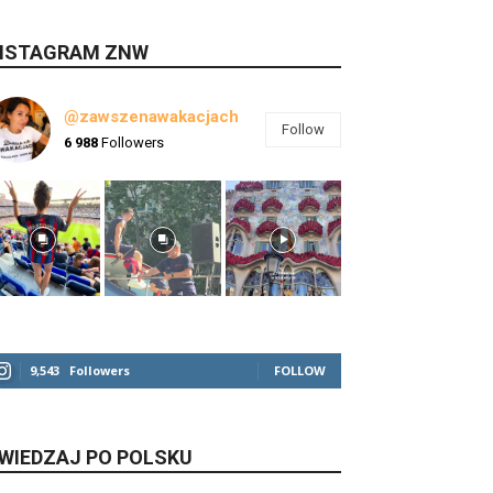
NSTAGRAM ZNW
@zawszenawakacjach
Follow
6 988
Followers
9,543
Followers
FOLLOW
WIEDZAJ PO POLSKU