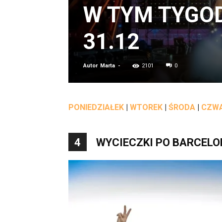
W TYM TYGOD
31.12
Autor
Marta
-
2101
0
PONIEDZIAŁEK
|
WTOREK
|
ŚRODA
|
CZW
4
WYCIECZKI PO BARCELO