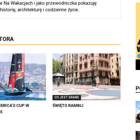
e Na Wakacjach i jako przewodniczka pokazuję
istorię, architekturę i codzienne życie.
UTORA
P
CO JEST GRANE
ERICA’S CUP W
ŚWIĘTO RAMBLI
IE