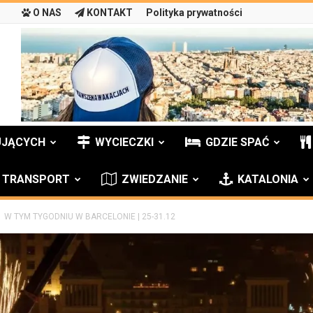
O NAS
KONTAKT
Polityka prywatności
UJĄCYCH
WYCIECZKI
GDZIE SPAĆ
TRANSPORT
ZWIEDZANIE
KATALONIA
W TYM TYGODNIU W BARCELONIE | 25-31.12