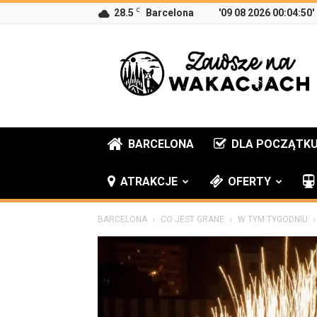
C
28.5
Barcelona
'09 08 2026 00:04:50'
Zawsze
na
wakacjach
BARCELONA
DLA POCZĄTK
ATRAKCJE
OFERTY
BARCELONA
CO JEST GRANE
W TYM TYGODNIU