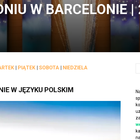
NIU W BARCELONIE | 
ARTEK
|
PIĄTEK
|
SOBOTA
|
NIEDZIELA
NIE W JĘZYKU POLSKIM
Na
sp
ko
uz
za
w
ka
na