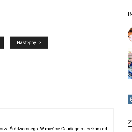
I
Następny
Z
 Morza Śródziemnego. W mieście Gaudíego mieszkam od