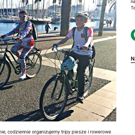
na
To
N
e, codziennie organizujemy tripy piesze i rowerowe