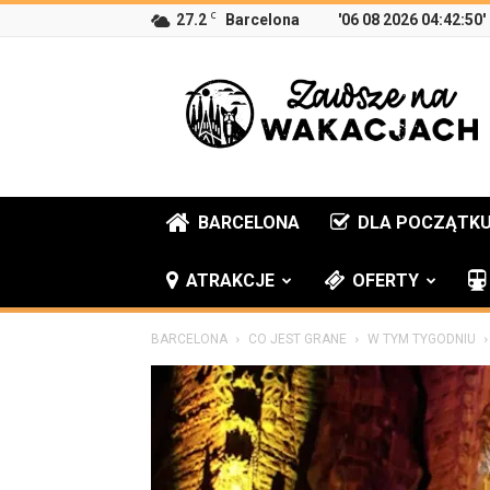
C
27.2
Barcelona
'06 08 2026 04:42:50'
Zawsze
na
wakacjach
BARCELONA
DLA POCZĄTK
ATRAKCJE
OFERTY
BARCELONA
CO JEST GRANE
W TYM TYGODNIU