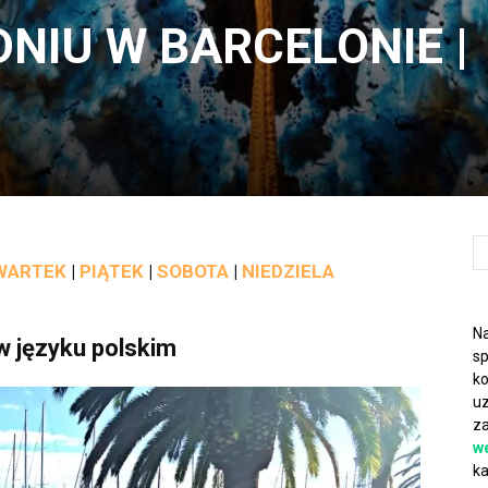
NIU W BARCELONIE |
WARTEK
|
PIĄTEK
|
SOBOTA
|
NIEDZIELA
Na
w języku polskim
sp
ko
uz
za
w
ka