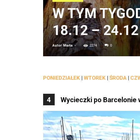
W TYM TYGOD
18.12 – 24.12
Autor
Marta
-
2274
0
PONIEDZIAŁEK
|
WTOREK
|
ŚRODA
|
CZ
4
Wycieczki po Barcelonie 