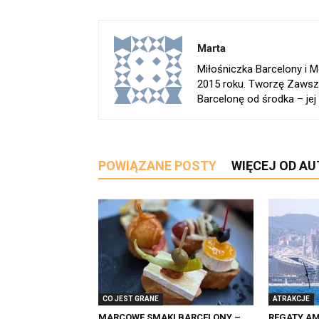
Marta
Miłośniczka Barcelony i
2015 roku. Tworzę Zawsz
Barcelonę od środka – jej h
POWIĄZANE POSTY
WIĘCEJ OD A
CO JEST GRANE
ATRAKCJE
MARCOWE SMAKI BARCELONY –
REGATY AM