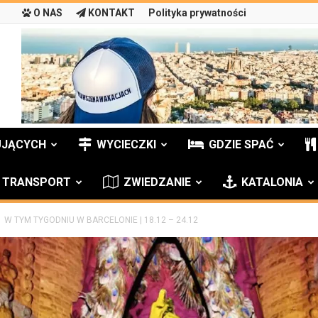
O NAS
KONTAKT
Polityka prywatności
UJĄCYCH
WYCIECZKI
GDZIE SPAĆ
TRANSPORT
ZWIEDZANIE
KATALONIA
W TYM TYGODNIU W BARCELONIE | 18.12 – 24.12