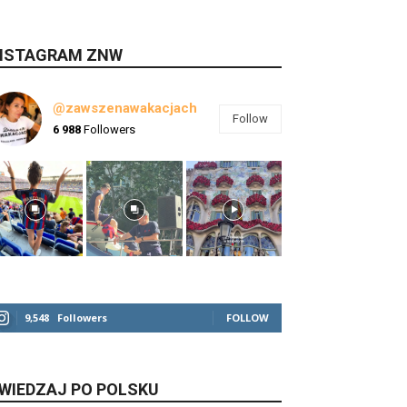
NSTAGRAM ZNW
@zawszenawakacjach
Follow
6 988
Followers
9,548
Followers
FOLLOW
WIEDZAJ PO POLSKU