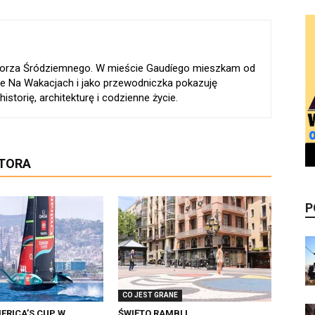
 Morza Śródziemnego. W mieście Gaudíego mieszkam od
e Na Wakacjach i jako przewodniczka pokazuję
istorię, architekturę i codzienne życie.
UTORA
P
CO JEST GRANE
ERICA’S CUP W
ŚWIĘTO RAMBLI