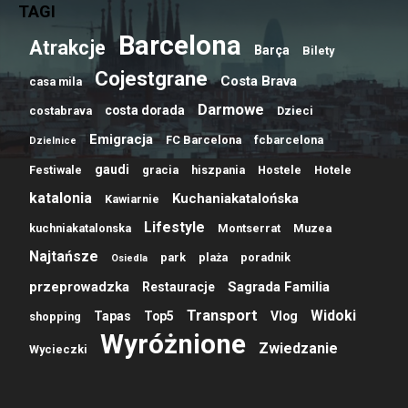
TAGI
Barcelona
Atrakcje
Barça
Bilety
Cojestgrane
Costa Brava
casa mila
Darmowe
costa dorada
costabrava
Dzieci
Emigracja
FC Barcelona
fcbarcelona
Dzielnice
gaudi
Festiwale
gracia
hiszpania
Hostele
Hotele
katalonia
Kuchaniakatalońska
Kawiarnie
Lifestyle
kuchniakatalonska
Montserrat
Muzea
Najtańsze
park
plaża
poradnik
Osiedla
przeprowadzka
Sagrada Familia
Restauracje
Transport
Widoki
Tapas
Top5
Vlog
shopping
Wyróżnione
Zwiedzanie
Wycieczki