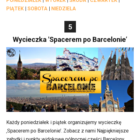
PONIEDZIAŁEK
|
WTOREK
|
ŚRODA
|
CZWARTEK
|
PIĄTEK
|
SOBOTA
|
NIEDZIELA
5
Wycieczka 'Spacerem po Barcelonie’
Każdy poniedziałek i piątek organizujemy wycieczkę
‚Spacerem po Barcelonie’. Zobacz z nami Najpiękniejsze
zabytki i punkty widokowe północnej części Barcelony.