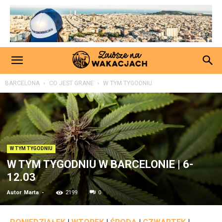
BARCELONA
CO JEST GRANE
W TYM TYGODNIU
W TYM TYGODNIU
W TYM TYGODNIU W BARCELONIE | 6-
12.03
Autor
Marta
-
2199
0