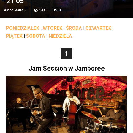
-21.05
Autor
Marta
-
2395
0
PONIEDZIAŁEK
|
WTOREK
|
ŚRODA
|
CZWARTEK
|
PIĄTEK
|
SOBOTA
|
NIEDZIELA
1
Jam Session w Jamboree