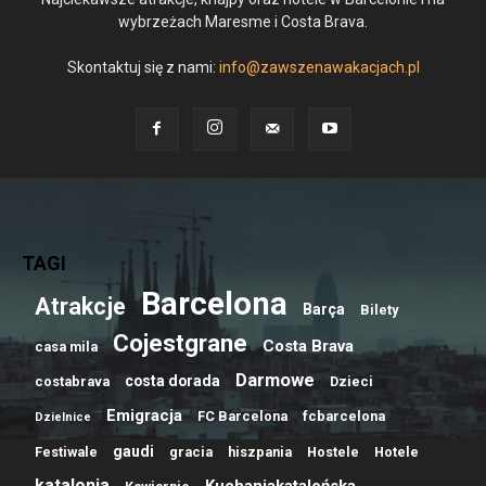
wybrzeżach Maresme i Costa Brava.
Skontaktuj się z nami:
info@zawszenawakacjach.pl
TAGI
Barcelona
Atrakcje
Barça
Bilety
Cojestgrane
Costa Brava
casa mila
Darmowe
costa dorada
costabrava
Dzieci
Emigracja
FC Barcelona
fcbarcelona
Dzielnice
gaudi
Festiwale
gracia
hiszpania
Hostele
Hotele
katalonia