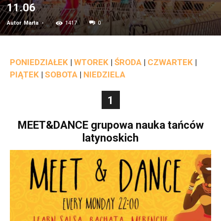
11.06
Autor
Marta
-
1417
0
PONIEDZIAŁEK
|
WTOREK
|
ŚRODA
|
CZWARTEK
|
PIĄTEK
|
SOBOTA
|
NIEDZIELA
1
MEET&DANCE grupowa nauka tańców
latynoskich