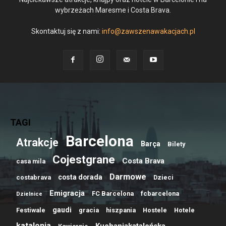
wybrzeżach Maresme i Costa Brava.
Skontaktuj się z nami:
info@zawszenawakacjach.pl
TAGI
Barcelona
Atrakcje
Barça
Bilety
Cojestgrane
Costa Brava
casa mila
Darmowe
costa dorada
costabrava
Dzieci
Emigracja
FC Barcelona
fcbarcelona
Dzielnice
gaudi
Festiwale
gracia
hiszpania
Hostele
Hotele
katalonia